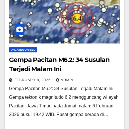
UNCATEGORIZED
Gempa Pacitan M6.2: 34 Susulan
Terjadi Malam Ini
FEBRUARY 8, 2026
ADMIN
Gempa Pacitan M6.2: 34 Susulan Terjadi Malam Ini.
Gempa tektonik magnitudo 6,2 mengguncang wilayah
Pacitan, Jawa Timur, pada Jumat malam 6 Februari
2026 pukul 19.42 WIB. Pusat gempa berada di…