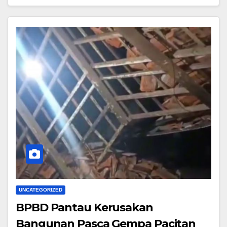
UNCATEGORIZED
BPBD Pantau Kerusakan
Bangunan Pasca Gempa Pacitan