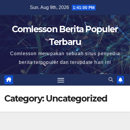
Skip
Sun. Aug 9th, 2026
1:41:02 PM
to
content
Comlesson Berita Populer
Terbaru
Comlesson merupakan sebuah situs penyedia
berita terpopuler dan terupdate hari ini
Category:
Uncategorized