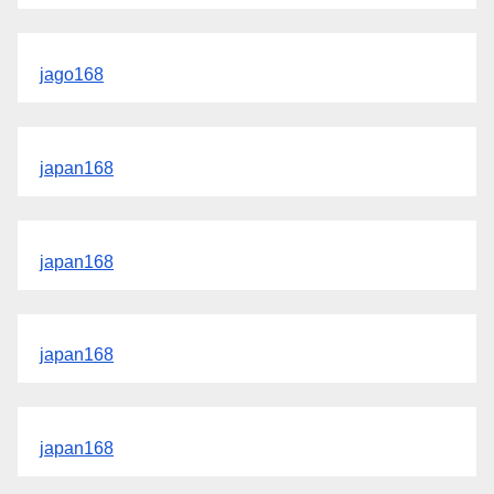
jago168
japan168
japan168
japan168
japan168