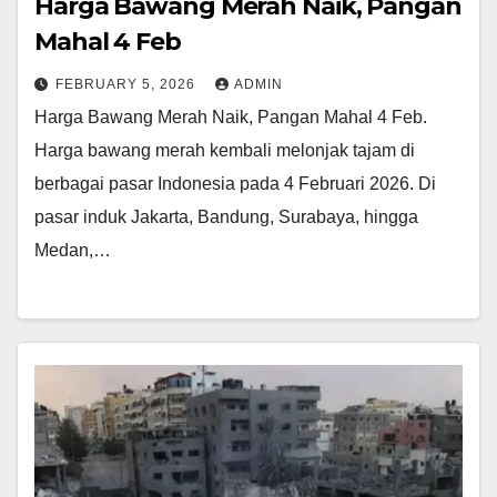
Harga Bawang Merah Naik, Pangan
Mahal 4 Feb
FEBRUARY 5, 2026
ADMIN
Harga Bawang Merah Naik, Pangan Mahal 4 Feb.
Harga bawang merah kembali melonjak tajam di
berbagai pasar Indonesia pada 4 Februari 2026. Di
pasar induk Jakarta, Bandung, Surabaya, hingga
Medan,…