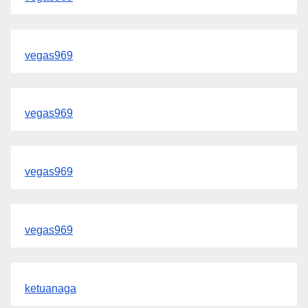
vegas969
vegas969
vegas969
vegas969
ketuanaga