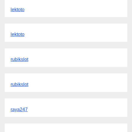
lektoto
lektoto
rubikslot
rubikslot
raya247