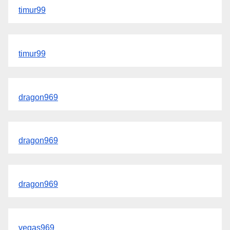
timur99
timur99
dragon969
dragon969
dragon969
vegas969