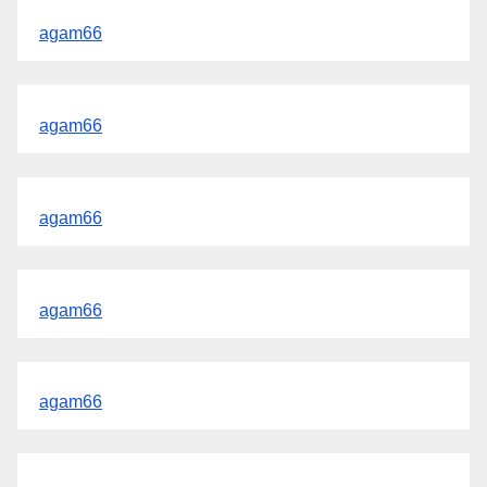
agam66
agam66
agam66
agam66
agam66