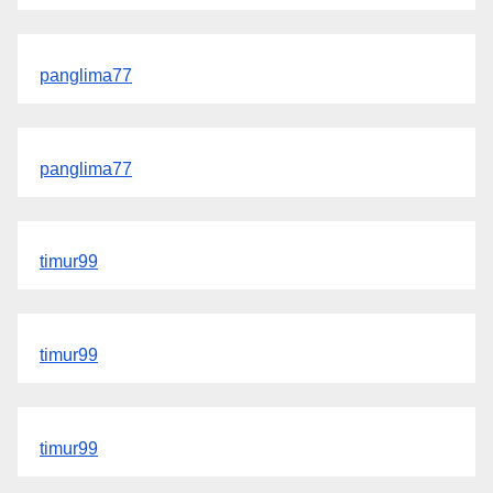
panglima77
panglima77
timur99
timur99
timur99