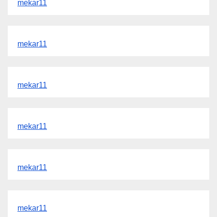
mekar11
mekar11
mekar11
mekar11
mekar11
mekar11