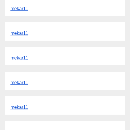
mekar11
mekar11
mekar11
mekar11
mekar11