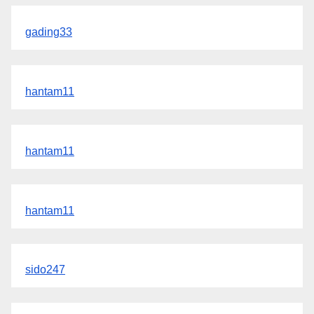
gading33
hantam11
hantam11
hantam11
sido247