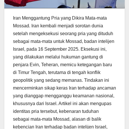
Iran Menggantung Pria yang Dikira Mata-mata
Mossad. Iran kembali menjadi sorotan dunia
setelah mengeksekusi seorang pria yang dituduh
sebagai mata-mata untuk Mossad, badan intelijen
Israel, pada 16 September 2025. Eksekusi ini,
yang dilakukan melalui hukuman gantung di
penjara Evin, Teheran, memicu ketegangan baru
di Timur Tengah, terutama di tengah konflik
geopolitik yang sedang memanas. Tindakan ini
mencerminkan sikap keras Iran terhadap ancaman
yang dianggap mengganggu keamanan nasional,
khususnya dari Israel. Artikel ini akan mengupas
identitas pria tersebut, kebenaran tuduhan
sebagai mata-mata Mossad, alasan di balik
kebencian Iran terhadap badan intelijen Israel,