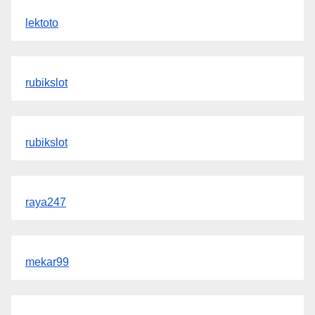
lektoto
rubikslot
rubikslot
raya247
mekar99