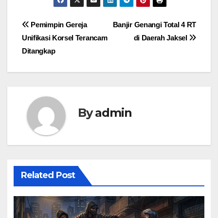
Post
Pemimpin Gereja
Banjir Genangi Total 4 RT
Unifikasi Korsel Terancam
di Daerah Jaksel
navigation
Ditangkap
By
admin
Related Post