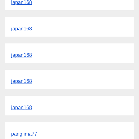
japan168
japan168
japan168
japan168
japan168
panglima77