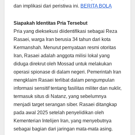
dan implikasi dari peristiwa ini.
BERITA BOLA
Siapakah Identitas Pria Tersebut
Pria yang dieksekusi diidentifikasi sebagai Reza
Rasaei, warga Iran berusia 34 tahun dari kota
Kermanshah. Menurut pernyataan resmi otoritas
Iran, Rasaei adalah anggota milisi lokal yang
diduga direkrut oleh Mossad untuk melakukan
operasi spionase di dalam negeri. Pemerintah Iran
mengklaim Rasaei terlibat dalam pengumpulan
informasi sensitif tentang fasilitas militer dan nuklir,
termasuk situs di Natanz, yang sebelumnya
menjadi target serangan siber. Rasaei ditangkap
pada awal 2025 setelah penyelidikan oleh
Kementerian Intelijen Iran, yang menyebutnya
sebagai bagian dari jaringan mata-mata asing.