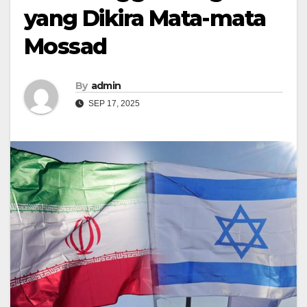
yang Dikira Mata-mata
Mossad
By
admin
SEP 17, 2025