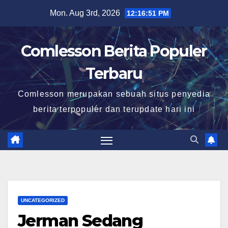
Skip
Mon. Aug 3rd, 2026
12:16:52 PM
to
content
Comlesson Berita Populer
Terbaru
Comlesson merupakan sebuah situs penyedia
berita terpopuler dan terupdate hari ini
UNCATEGORIZED
Jerman Sedang