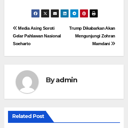
Post
Media Asing Soroti
Trump Dikabarkan Akan
Gelar Pahlawan Nasional
Mengunjungi Zohran
navigation
Soeharto
Mamdani
By
admin
Related Post