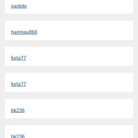
sastoto
harimau868
furla77
furla77
bk236
bk236