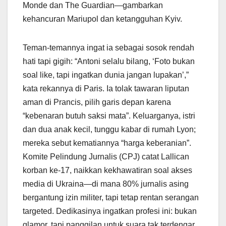
Monde dan The Guardian—gambarkan
kehancuran Mariupol dan ketangguhan Kyiv.
Teman-temannya ingat ia sebagai sosok rendah
hati tapi gigih: “Antoni selalu bilang, ‘Foto bukan
soal like, tapi ingatkan dunia jangan lupakan’,”
kata rekannya di Paris. Ia tolak tawaran liputan
aman di Prancis, pilih garis depan karena
“kebenaran butuh saksi mata”. Keluarganya, istri
dan dua anak kecil, tunggu kabar di rumah Lyon;
mereka sebut kematiannya “harga keberanian”.
Komite Pelindung Jurnalis (CPJ) catat Lallican
korban ke-17, naikkan kekhawatiran soal akses
media di Ukraina—di mana 80% jurnalis asing
bergantung izin militer, tapi tetap rentan serangan
targeted. Dedikasinya ingatkan profesi ini: bukan
glamor, tapi panggilan untuk suara tak terdengar.