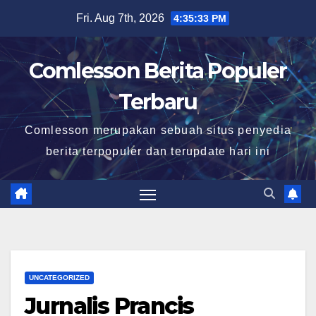
Skip
Fri. Aug 7th, 2026
4:35:34 PM
to
content
Comlesson Berita Populer
Terbaru
Comlesson merupakan sebuah situs penyedia
berita terpopuler dan terupdate hari ini
UNCATEGORIZED
Jurnalis Prancis