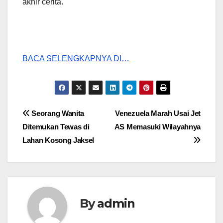
akhir cerita.
BACA SELENGKAPNYA DI…
Post
Seorang Wanita
Venezuela Marah Usai Jet
Ditemukan Tewas di
AS Memasuki Wilayahnya
navigation
Lahan Kosong Jaksel
By
admin