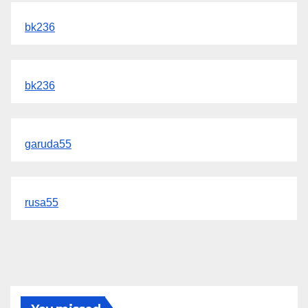
bk236
bk236
garuda55
rusa55