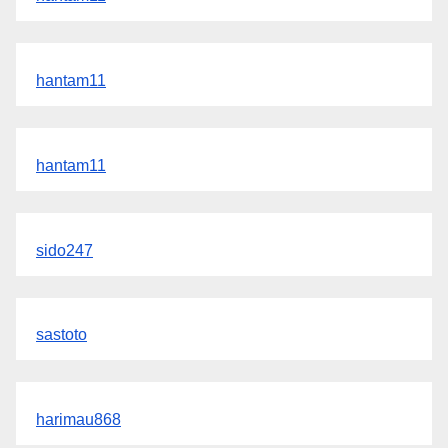
hantam11
hantam11
sido247
sastoto
harimau868