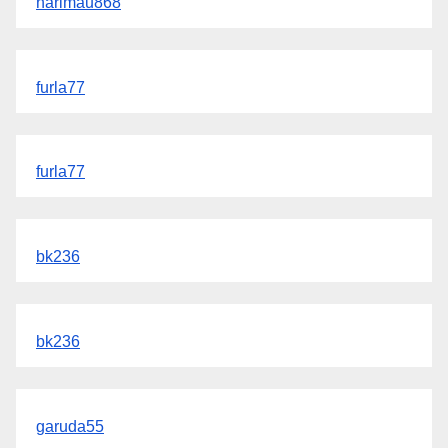
harimau868
furla77
furla77
bk236
bk236
garuda55