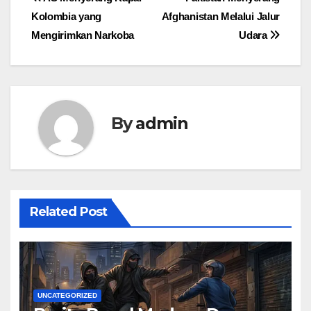
Post
Kolombia yang
Afghanistan Melalui Jalur
navigation
Mengirimkan Narkoba
Udara
By
admin
Related Post
UNCATEGORIZED