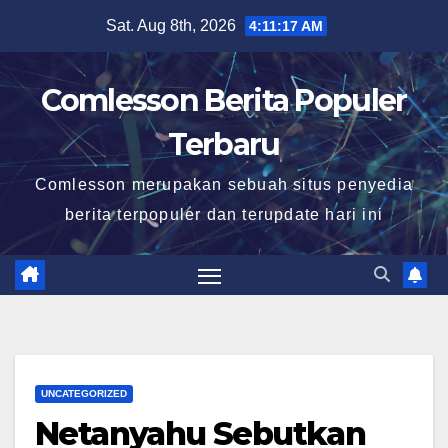
Skip
Sat. Aug 8th, 2026
4:11:18 AM
to
content
Comlesson Berita Populer
Terbaru
Comlesson merupakan sebuah situs penyedia
berita terpopuler dan terupdate hari ini
UNCATEGORIZED
Netanyahu Sebutkan