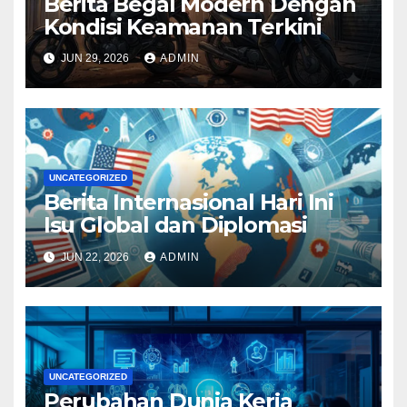
Berita Begal Modern Dengan
Kondisi Keamanan Terkini
JUN 29, 2026
ADMIN
UNCATEGORIZED
Berita Internasional Hari Ini
Isu Global dan Diplomasi
JUN 22, 2026
ADMIN
UNCATEGORIZED
Perubahan Dunia Kerja