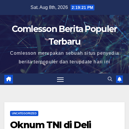
Skip
Sat. Aug 8th, 2026
2:19:23 PM
to
content
Comlesson Berita Populer
Terbaru
Comlesson merupakan sebuah situs penyedia
berita terpopuler dan terupdate hari ini
UNCATEGORIZED
Oknum TNI di Deli