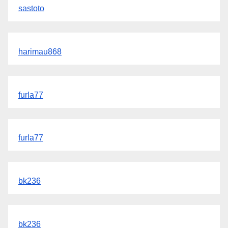
sastoto
harimau868
furla77
furla77
bk236
bk236