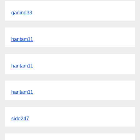
gading33
hantam11
hantam11
hantam11
sido247