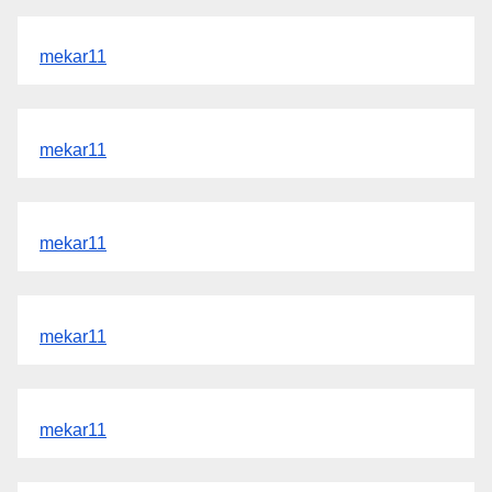
mekar11
mekar11
mekar11
mekar11
mekar11