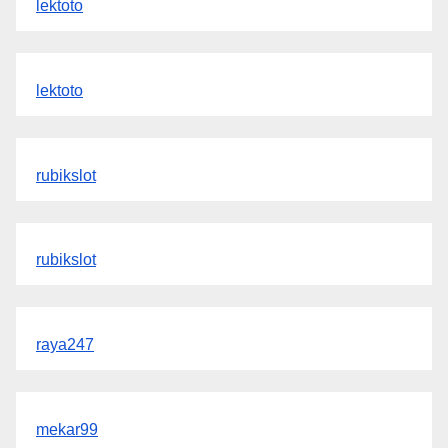
lektoto
lektoto
rubikslot
rubikslot
raya247
mekar99