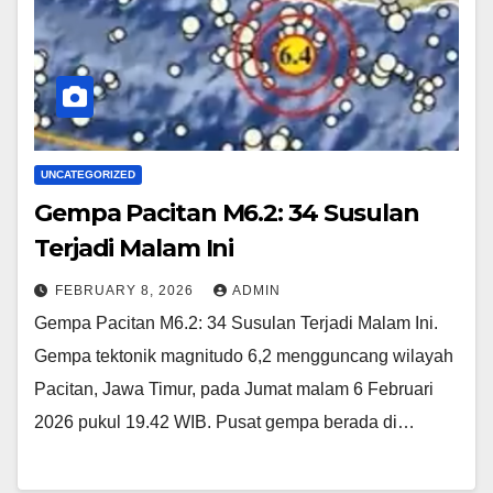
UNCATEGORIZED
Gempa Pacitan M6.2: 34 Susulan
Terjadi Malam Ini
FEBRUARY 8, 2026
ADMIN
Gempa Pacitan M6.2: 34 Susulan Terjadi Malam Ini.
Gempa tektonik magnitudo 6,2 mengguncang wilayah
Pacitan, Jawa Timur, pada Jumat malam 6 Februari
2026 pukul 19.42 WIB. Pusat gempa berada di…