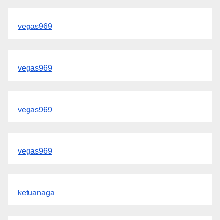
vegas969
vegas969
vegas969
vegas969
ketuanaga