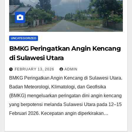
UNCATEGORIZED
BMKG Peringatkan Angin Kencang
di Sulawesi Utara
FEBRUARY 13, 2026
ADMIN
BMKG Peringatkan Angin Kencang di Sulawesi Utara.
Badan Meteorologi, Klimatologi, dan Geofisika
(BMKG) mengeluarkan peringatan dini angin kencang
yang berpotensi melanda Sulawesi Utara pada 12–15
Februari 2026. Kecepatan angin diperkirakan…