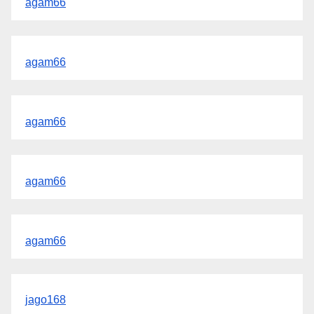
agam66
agam66
agam66
agam66
agam66
jago168