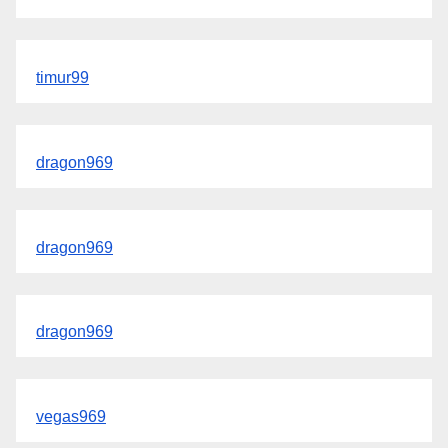
timur99
dragon969
dragon969
dragon969
vegas969