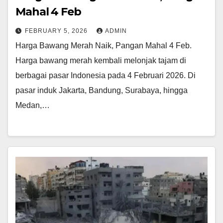
Mahal 4 Feb
FEBRUARY 5, 2026
ADMIN
Harga Bawang Merah Naik, Pangan Mahal 4 Feb.
Harga bawang merah kembali melonjak tajam di
berbagai pasar Indonesia pada 4 Februari 2026. Di
pasar induk Jakarta, Bandung, Surabaya, hingga
Medan,…