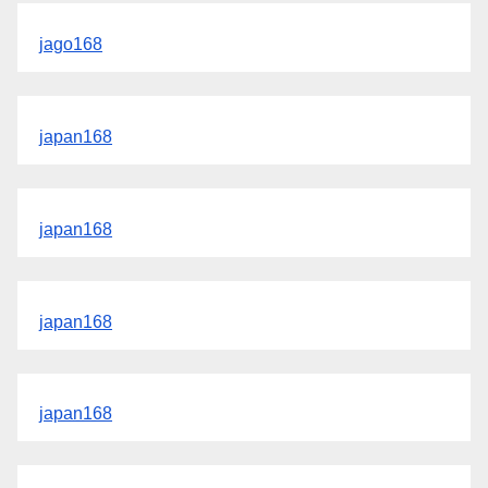
jago168
japan168
japan168
japan168
japan168