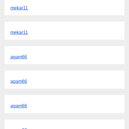
mekar11
mekar11
agam66
agam66
agam66