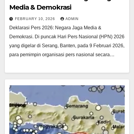
Media & Demokrasi
FEBRUARY 10, 2026
ADMIN
Deklarasi Pers 2026: Negara Jaga Media &
Demokrasi. Di puncak Hari Pers Nasional (HPN) 2026
yang digelar di Serang, Banten, pada 9 Februari 2026,
para pemimpin organisasi pers nasional secara…