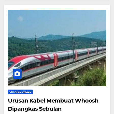
UNCATEGORIZED
Urusan Kabel Membuat Whoosh
Dipangkas Sebulan