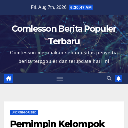
Skip
Fri. Aug 7th, 2026
6:30:48 AM
to
content
Comlesson Berita Populer
Terbaru
Comlesson merupakan sebuah situs penyedia
berita terpopuler dan terupdate hari ini
UNCATEGORIZED
Pemimpin Kelompok