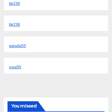
bk236
bk236
garuda55
rusa55
You missed