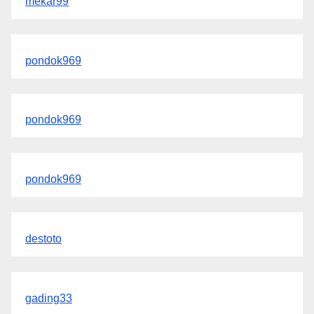
mekar99
pondok969
pondok969
pondok969
destoto
gading33