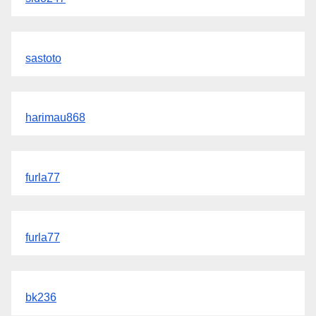
sastoto
harimau868
furla77
furla77
bk236