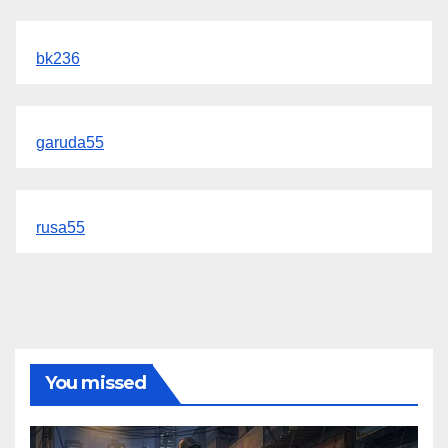
bk236
garuda55
rusa55
You missed