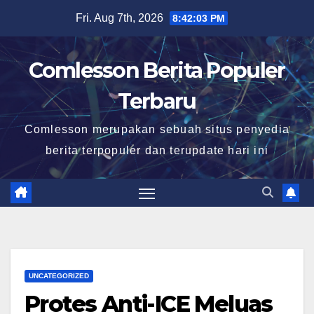
Skip
Fri. Aug 7th, 2026
8:42:04 PM
to
content
Comlesson Berita Populer
Terbaru
Comlesson merupakan sebuah situs penyedia
berita terpopuler dan terupdate hari ini
UNCATEGORIZED
Protes Anti-ICE Meluas