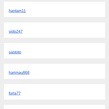
hantam11
sido247
sastoto
harimau868
furla77