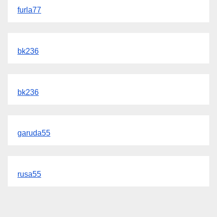
furla77
bk236
bk236
garuda55
rusa55