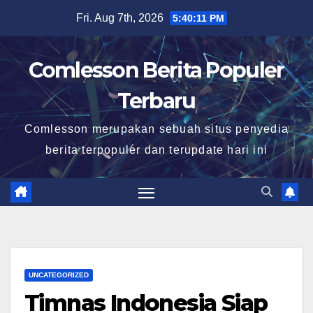
Skip
Fri. Aug 7th, 2026
5:40:12 PM
to
content
Comlesson Berita Populer
Terbaru
Comlesson merupakan sebuah situs penyedia
berita terpopuler dan terupdate hari ini
UNCATEGORIZED
Timnas Indonesia Siap