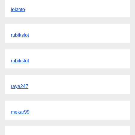
lektoto
rubikslot
rubikslot
raya247
mekar99