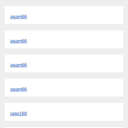
agam66
agam66
agam66
agam66
jago168