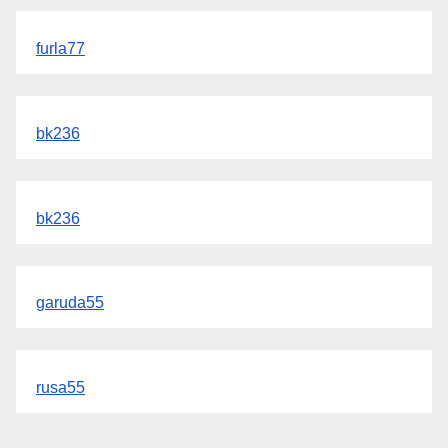
furla77
bk236
bk236
garuda55
rusa55