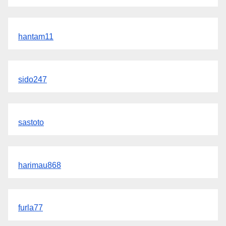
hantam11
sido247
sastoto
harimau868
furla77