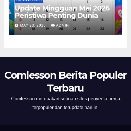
UNCATEGORIZED
Update Mingguan Mei 2026
Peristiwa Penting Dunia
MAY 23, 2026
ADMIN
Comlesson Berita Populer
Terbaru
Comlesson merupakan sebuah situs penyedia berita
terpopuler dan terupdate hari ini