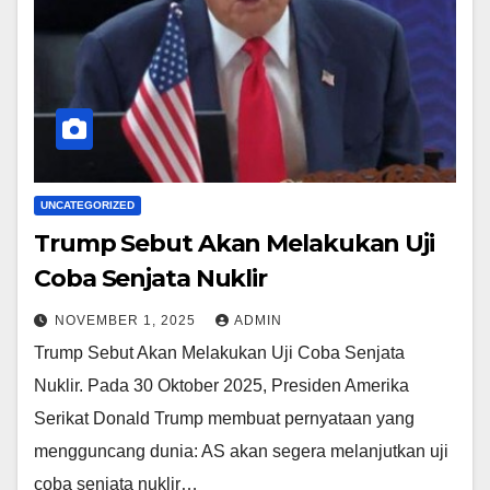
UNCATEGORIZED
Trump Sebut Akan Melakukan Uji
Coba Senjata Nuklir
NOVEMBER 1, 2025
ADMIN
Trump Sebut Akan Melakukan Uji Coba Senjata
Nuklir. Pada 30 Oktober 2025, Presiden Amerika
Serikat Donald Trump membuat pernyataan yang
mengguncang dunia: AS akan segera melanjutkan uji
coba senjata nuklir…