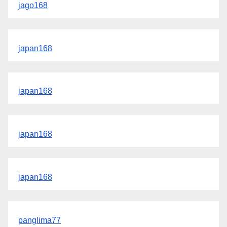
jago168
japan168
japan168
japan168
japan168
panglima77