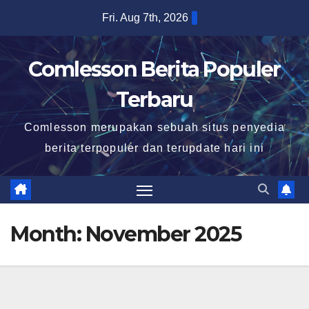
Skip
Fri. Aug 7th, 2026
to
content
Comlesson Berita Populer
Terbaru
Comlesson merupakan sebuah situs penyedia
berita terpopuler dan terupdate hari ini
Month:
November 2025