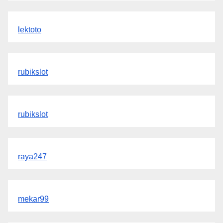
lektoto
rubikslot
rubikslot
raya247
mekar99