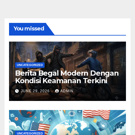
You missed
UNCATEGORIZED
Berita Begal Modern Dengan
Kondisi Keamanan Terkini
JUNE 29, 2026
ADMIN
UNCATEGORIZED