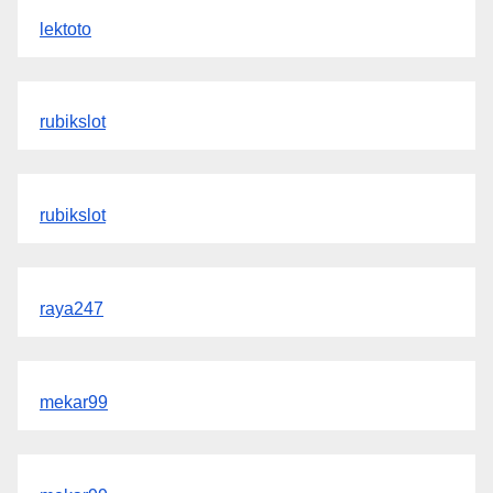
lektoto
rubikslot
rubikslot
raya247
mekar99