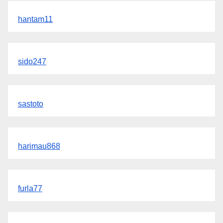
hantam11
sido247
sastoto
harimau868
furla77