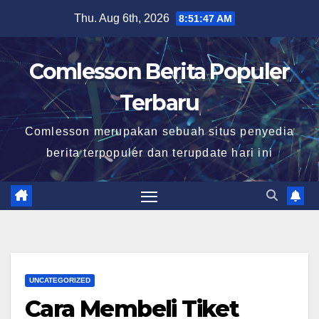
Skip
Thu. Aug 6th, 2026
8:51:48 AM
to
content
Comlesson Berita Populer
Terbaru
Comlesson merupakan sebuah situs penyedia
berita terpopuler dan terupdate hari ini
UNCATEGORIZED
Cara Membeli Tiket