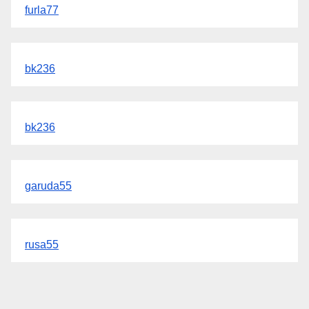
furla77
bk236
bk236
garuda55
rusa55