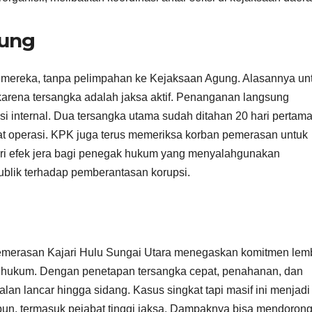
sung
n mereka, tanpa pelimpahan ke Kejaksaan Agung. Alasannya un
karena tersangka adalah jaksa aktif. Penanganan langsung
i internal. Dua tersangka utama sudah ditahan 20 hari pertama
aat operasi. KPK juga terus memeriksa korban pemerasan untuk
ri efek jera bagi penegak hukum yang menyalahgunakan
blik terhadap pemberantasan korupsi.
pemerasan Kajari Hulu Sungai Utara menegaskan komitmen le
n hukum. Dengan penetapan tersangka cepat, penahanan, dan
jalan lancar hingga sidang. Kasus singkat tapi masif ini menjadi
pun, termasuk pejabat tinggi jaksa. Dampaknya bisa mendoron