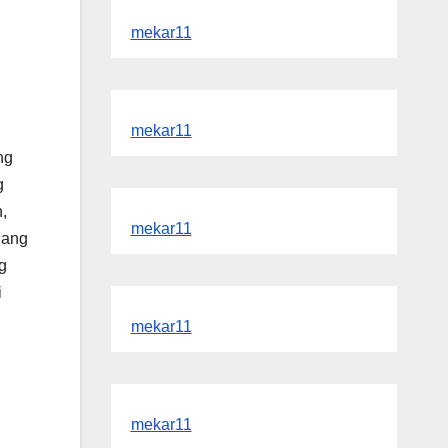
mekar11
mekar11
ng
g
,
mekar11
uang
g
i
mekar11
mekar11