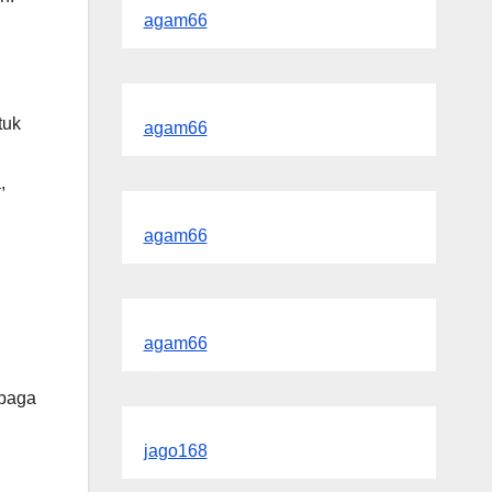
agam66
tuk
agam66
,
agam66
agam66
mbaga
jago168
g