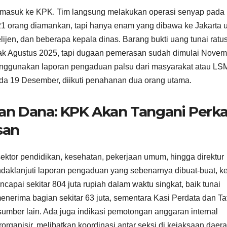
masuk ke KPK. Tim langsung melakukan operasi senyap pada
1 orang diamankan, tapi hanya enam yang dibawa ke Jakarta 
lijen, dan beberapa kepala dinas. Barang bukti uang tunai ratu
 sejak Agustus 2025, tapi dugaan pemerasan sudah dimulai Novem
ggunakan laporan pengaduan palsu dari masyarakat atau LS
ada 19 Desember, diikuti penahanan dua orang utama.
an Dana: KPK Akan Tangani Perka
san
ektor pendidikan, kesehatan, pekerjaan umum, hingga direktur
aklanjuti laporan pengaduan yang sebenarnya dibuat-buat, ke
ncapai sekitar 804 juta rupiah dalam waktu singkat, baik tunai
 menerima bagian sekitar 63 juta, sementara Kasi Perdata dan Ta
sumber lain. Ada juga indikasi pemotongan anggaran internal
rorganisir, melibatkan koordinasi antar seksi di kejaksaan daera