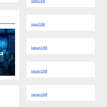
jago168
jago168
japan168
a
r
japan168
japan168