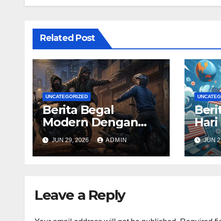
Related Post
UNCATEGORIZED
UNCATEG
Berita Begal
Beri
Modern Dengan
Hari 
Kondisi Keamanan
dan 
JUN 29, 2026
ADMIN
JUN 2
Terkini
Leave a Reply