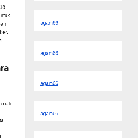
 18
untuk
agam66
san
ber.
M.
agam66
ra
agam66
cuali
agam66
ta
h.