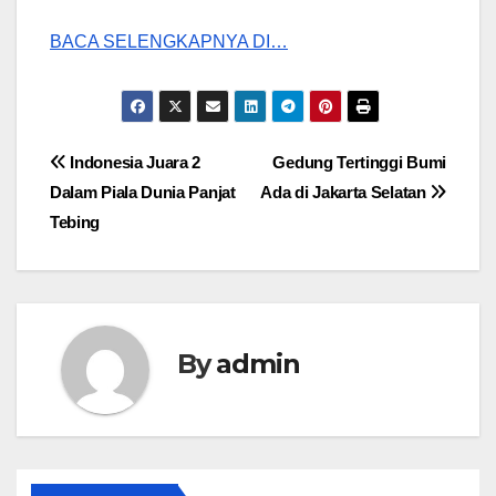
BACA SELENGKAPNYA DI…
Post
Indonesia Juara 2
Gedung Tertinggi Bumi
Dalam Piala Dunia Panjat
Ada di Jakarta Selatan
navigation
Tebing
By
admin