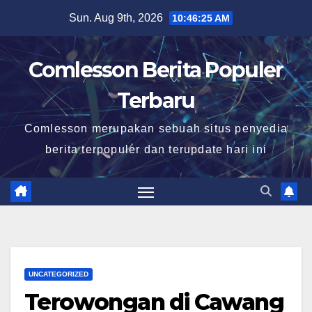
Skip
Sun. Aug 9th, 2026
10:46:26 AM
to
content
Comlesson Berita Populer
Terbaru
Comlesson merupakan sebuah situs penyedia
berita terpopuler dan terupdate hari ini
UNCATEGORIZED
Terowongan di Cawang