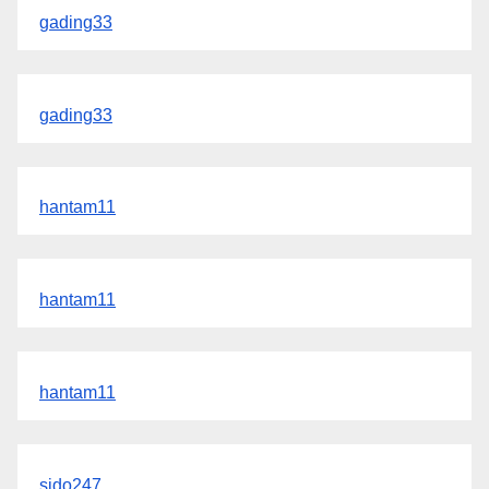
gading33
gading33
hantam11
hantam11
hantam11
sido247