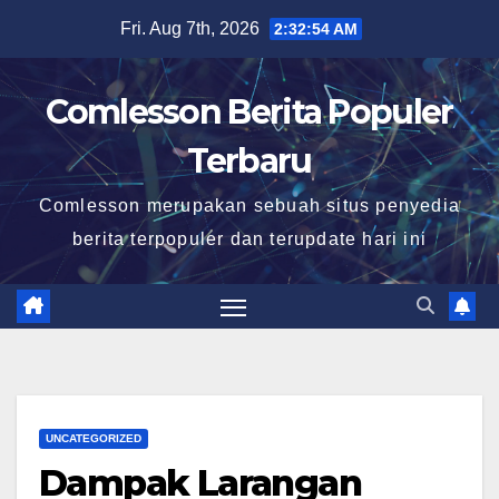
Skip
Fri. Aug 7th, 2026
2:32:55 AM
to
content
Comlesson Berita Populer
Terbaru
Comlesson merupakan sebuah situs penyedia
berita terpopuler dan terupdate hari ini
UNCATEGORIZED
Dampak Larangan