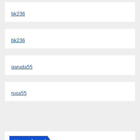
bk236
bk236
garuda55
rusa55