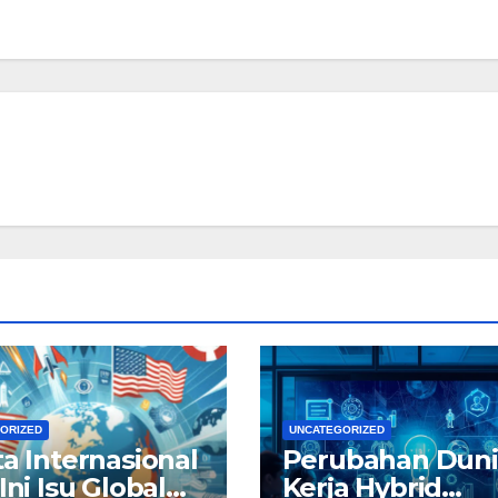
ORIZED
UNCATEGORIZED
ta Internasional
Perubahan Duni
Ini Isu Global
Kerja Hybrid