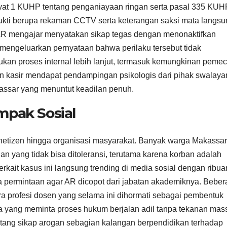
ayat 1 KUHP tentang penganiayaan ringan serta pasal 335 KUH
ukti berupa rekaman CCTV serta keterangan saksi mata langsu
AR mengajar menyatakan sikap tegas dengan menonaktifkan
t mengeluarkan pernyataan bahwa perilaku tersebut tidak
ukan proses internal lebih lanjut, termasuk kemungkinan peme
n kasir mendapat pendampingan psikologis dari pihak swalaya
akassar yang menuntut keadilan penuh.
mpak Sosial
 netizen hingga organisasi masyarakat. Banyak warga Makassa
 yang tidak bisa ditoleransi, terutama karena korban adalah
rkait kasus ini langsung trending di media sosial dengan ribua
permintaan agar AR dicopot dari jabatan akademiknya. Beber
tra profesi dosen yang selama ini dihormati sebagai pembentuk
ara yang meminta proses hukum berjalan adil tanpa tekanan mas
ntang sikap arogan sebagian kalangan berpendidikan terhadap