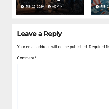
Kondisi Keamanan
dan 
JUN 29, 2026
ADMIN
JUN 2
Terkini
Leave a Reply
Your email address will not be published.
Required fi
Comment
*