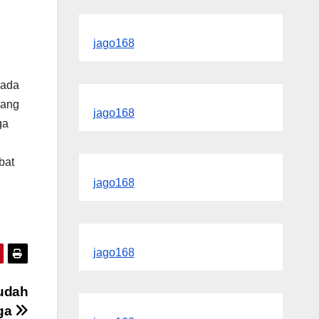
jago168
 ada
yang
jago168
ga
bat
jago168
jago168
sudah
aga