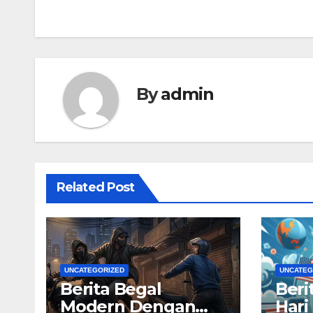
navigation
By
admin
Related Post
UNCATEGORIZED
UNCATEG
Berita Begal
Beri
Modern Dengan
Hari 