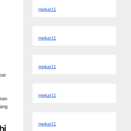
mekar11
mekar11
mekar11
bar
mekar11
uman
yang
mekar11
hi