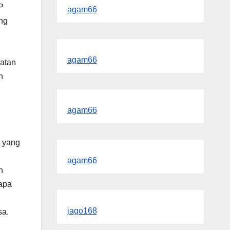
P
agam66
ng
agam66
catan
n
agam66
r yang
agam66
n
apa
jago168
sa.