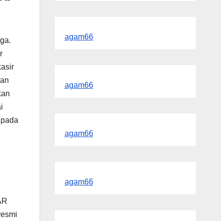
agam66
nga.
r
asir
ban
agam66
kan
i
 pada
agam66
agam66
AR
resmi