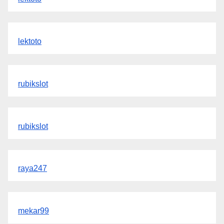
lektoto
rubikslot
rubikslot
raya247
mekar99