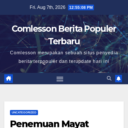
Skip
Fri. Aug 7th, 2026
12:55:09 PM
to
content
Comlesson Berita Populer
Terbaru
Comlesson merupakan sebuah situs penyedia
berita terpopuler dan terupdate hari ini
UNCATEGORIZED
Penemuan Mayat