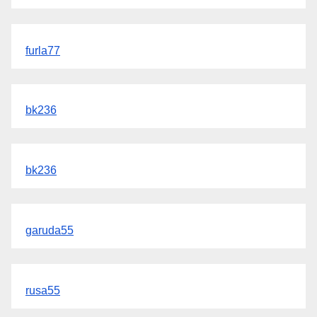
furla77
bk236
bk236
garuda55
rusa55