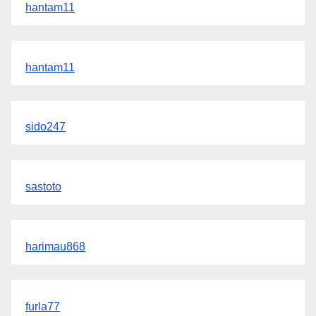
hantam11
hantam11
sido247
sastoto
harimau868
furla77