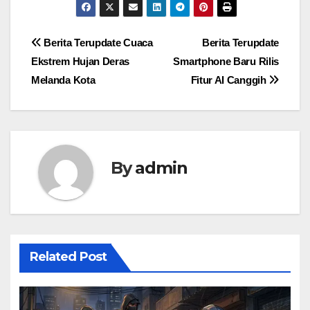
Post
Berita Terupdate Cuaca
Berita Terupdate
Ekstrem Hujan Deras
Smartphone Baru Rilis
navigation
Melanda Kota
Fitur AI Canggih
By
admin
Related Post