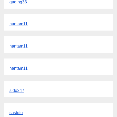
gading33
hantam11
hantam11
hantam11
sido247
sastoto