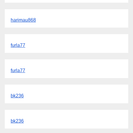
harimau868
furla77
furla77
bk236
bk236