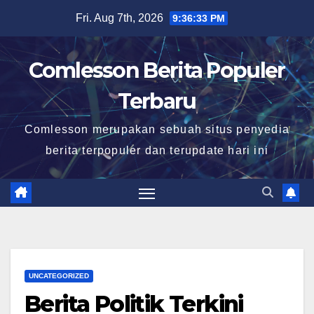
Skip
Fri. Aug 7th, 2026
9:36:34 PM
to
content
Comlesson Berita Populer
Terbaru
Comlesson merupakan sebuah situs penyedia
berita terpopuler dan terupdate hari ini
UNCATEGORIZED
Berita Politik Terkini