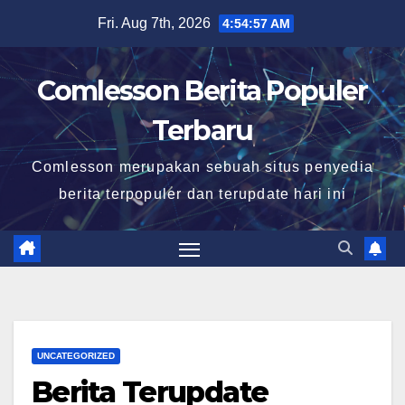
Skip
Fri. Aug 7th, 2026
4:54:59 AM
to
content
Comlesson Berita Populer
Terbaru
Comlesson merupakan sebuah situs penyedia
berita terpopuler dan terupdate hari ini
UNCATEGORIZED
Berita Terupdate