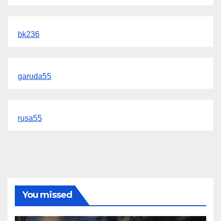
bk236
garuda55
rusa55
You missed