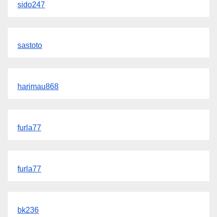
sido247
sastoto
harimau868
furla77
furla77
bk236